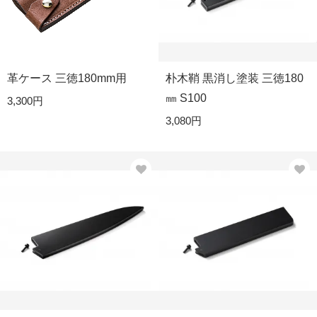
革ケース 三徳180mm用
朴木鞘 黒消し塗装 三徳180
㎜ S100
3,300円
3,080円