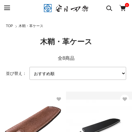
0
TOP
木鞘・革ケース
木鞘・革ケース
全8商品
並び替え：