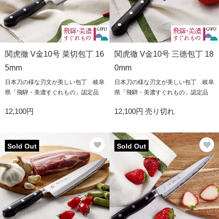
関虎徹 V金10号 菜切包丁 16
関虎徹 V金10号 三徳包丁 18
5mm
0mm
日本刀の様な刃文が美しい包丁 岐阜
日本刀の様な刃文が美しい包丁 岐阜
県「飛騨・美濃すぐれもの」認定品
県「飛騨・美濃すぐれもの」認定品
12,100円
12,100円
売り切れ
Sold Out
Sold Out